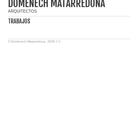
DOMÉNECH MATARREDONA
ARQUITECTOS
TRABAJOS
©
Doménech Matarredona
, 2026 //
// :